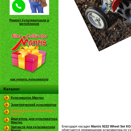
Ремонт культиваторов и
мотоблоков
как купить культиватор
Каталог
Культиватор Мантис
Электрический культиватор
Насадки для культиватора
Мантис
Двигатель для культиватора
Мантис
Благодаря насадке
Mantis 9222 Wheel Set 
Запчасти для культиватора
облегчается перемещение культиватора по у
Mantis