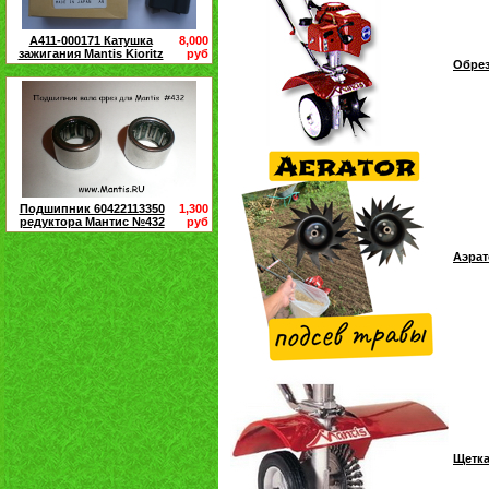
A411-000171 Катушка
8,000
зажигания Mantis Kioritz
руб
Обрез
Подшипник 60422113350
1,300
редуктора Мантис №432
руб
Аэрат
Щетка