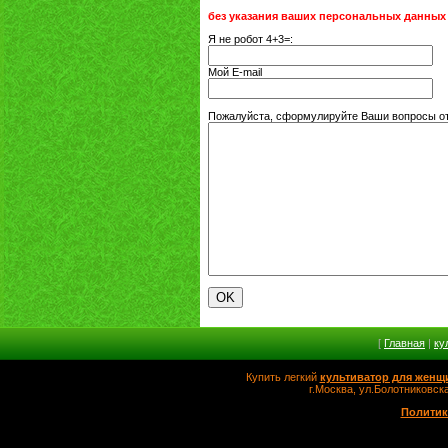
без указания ваших персональных данных
Я не робот 4+3=:
Мой E-mail
Пожалуйста, сформулируйте Ваши вопросы отн
[
Главная
|
ку
Купить легкий
культиватор для женщ
г.Москва, ул.Болотников
Политик