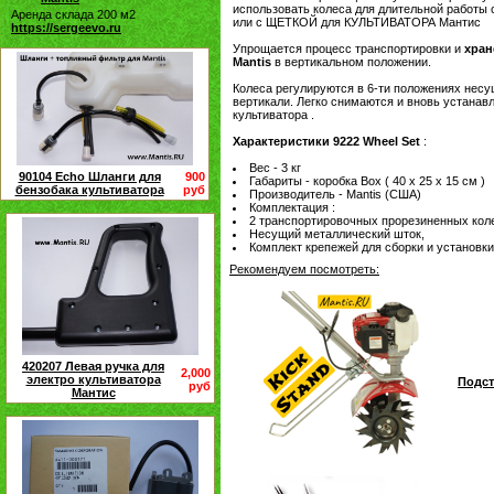
использовать колеса для длительной работ
Аренда склада 200 м2
или с ЩЕТКОЙ для КУЛЬТИВАТОРА Мантис
https://sergeevo.ru
Упрощается процесс транспортировки и
хран
Mantis
в вертикальном положении.
Колеса регулируются в 6-ти положениях несу
вертикали. Легко снимаются и вновь устанав
культиватора .
Характеристики 9222 Wheel Set
:
Вес - 3 кг
90104 Echo Шланги для
900
Габариты - коробка Box ( 40 х 25 х 15 см )
бензобака культиватора
руб
Производитель - Mantis (США)
Комплектация :
2 транспортировочных прорезиненных кол
Несущий металлический шток,
Комплект крепежей для сборки и установки
Рекомендуем посмотреть:
420207 Левая ручка для
2,000
электро культиватора
Подст
руб
Мантис