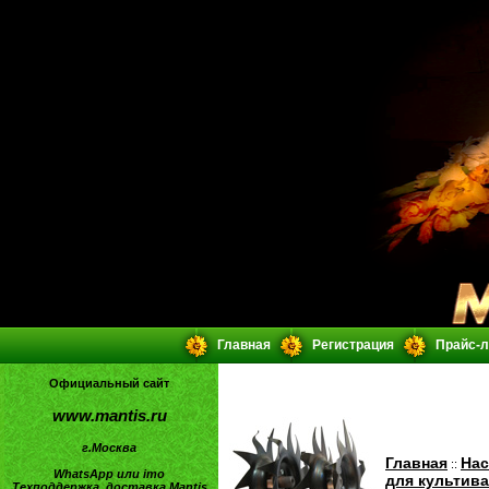
Главная
Регистрация
Прайс-л
Официальный сайт
www.mantis.ru
г.Москва
Главная
Нас
::
WhatsApp или imo
для культив
Техподдержка, доставка Mantis