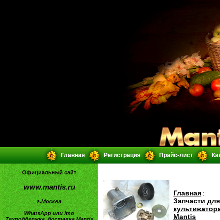
Главная
Регистрация
Прайс-лист
Ка
Официальный сайт
www.mantis.ru
Главная
::
Запчасти для
г.Москва
культиватор
WhatsApp или imo
Mantis
Техподдержка, доставка Mantis