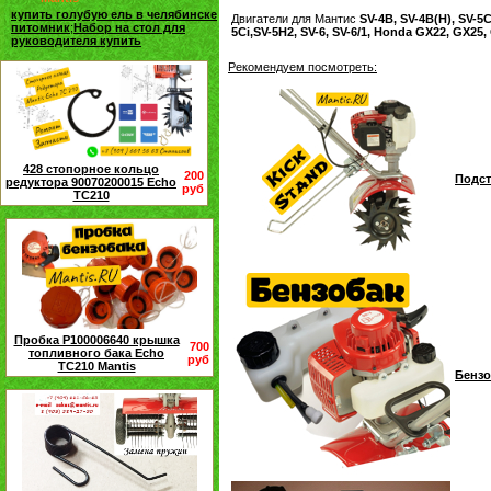
купить голубую ель в челябинске
Двигатели для Мантис
SV-4B, SV-4B(H), SV-5C
питомник
;
Набор на стол для
5Ci,SV-5H2, SV-6, SV-6/1, Honda GX22, GX25
руководителя купить
Рекомендуем посмотреть:
428 стопорное кольцо
200
Подст
редуктора 90070200015 Echo
руб
TC210
Пробка P100006640 крышка
700
топливного бака Echo
руб
TC210 Mantis
Бензо