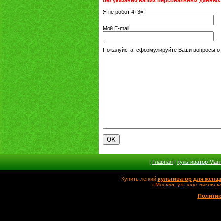
без указания ваших персональных данных
Я не робот 4+3=:
Мой E-mail
Пожалуйста, сформулируйте Ваши вопросы от
[
Главная
|
культиватор Ман
Купить легкий
культиватор для женщ
г.Москва, ул.Болотников
Политик