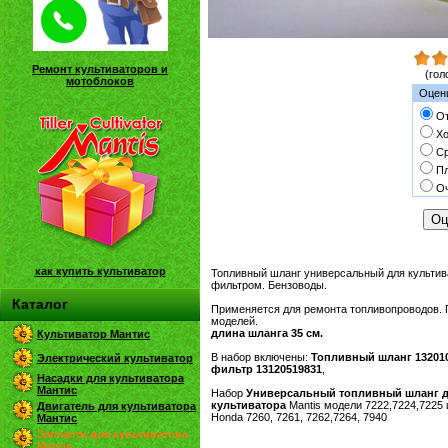
Ремонт культиваторов и
(гол
мотоблоков
Оцени
От
Х
С
П
Оч
как купить культиватор
Топливный шланг универсальный для культив
фильтром. Бензоводы.
Каталог
Применяется для ремонта топливопроводов. 
моделей.
длина шланга 35 см.
Культиватор Мантис
В набор включены:
Топливный шланг
13201
Электрический культиватор
фильтр
13120519831
,
Насадки для культиватора
Мантис
Набор
Универсальный топливный шланг д
культиватора
Mantis модели 7222,7224,7225 и
Двигатель для культиватора
Honda 7260, 7261, 7262,7264, 7940
Мантис
Запчасти для культиватора
Mantis