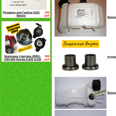
Пружина для Грабли 5222
250
Mantis
руб
Бензо
Храповик стартера 28451-
500
втулк
Z0H-003 Honda GX25 GX35
руб
Бензо