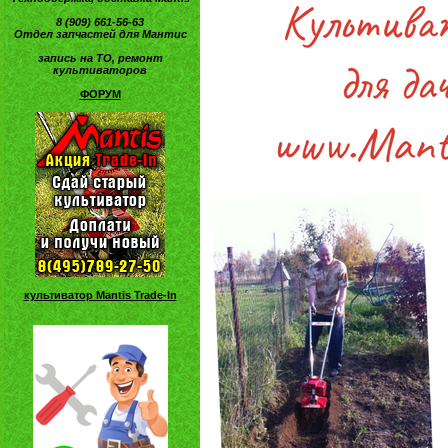
8 (909) 661-56-63
Отдел запчастей для Мантис
запись на ТО, ремонт
культиваторов
ФОРУМ
культиватор Mantis Trade-In