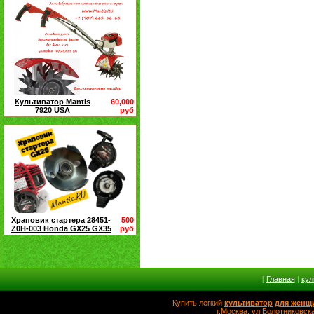
Культиватор Mantis
60,000
7920 USA
руб
Храповик стартера 28451-
500
Z0H-003 Honda GX25 GX35
руб
[
Главная
|
кул
Купить легкий
культиватор для женщ
г.Москва, ул.Болотников