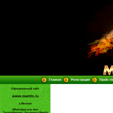
Главная
Регистрация
Прайс-л
Официальный сайт
www.mantis.ru
г.Москва
WhatsApp или imo
Техподдержка, доставка Mantis