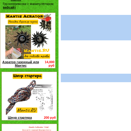
Грузоперевозки с манипулятором
вебсайт
Аэратор газонный для
14,000
Мантис
руб
Шнур стартера
200 руб