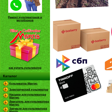
Ремонт культиваторов и
мотоблоков
как купить культиватор
Каталог
Культиватор Мантис
Электрический культиватор
Насадки для культиватора
Мантис
Двигатель для культиватора
Мантис
Запчасти для культиватора
Mantis