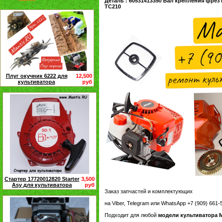
Деталь : 60531413350 Вал крепления фрез M
TC210
Плуг окучник 6222 для
12,500
культиватора
руб
Стартер 17720012820 Starter
3,500
Asy для культиватора
руб
Заказ запчастей и комплектующих
на Viber, Telegram или WhatsApp +7 (909) 661
Подходит для любой
модели культиватора M