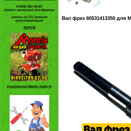
8 (909) 661-56-63
Отдел запчастей для Мантис
запись на ТО, ремонт
Вал фрез 60531413350 для 
культиваторов
ФОРУМ
культиватор Mantis Trade-In