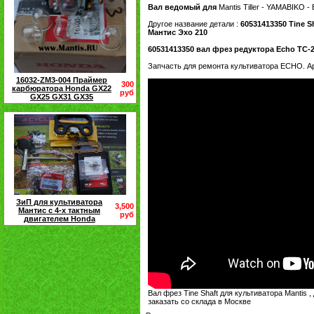
Вал ведомый для
Mantis Tiller - YAMABIKO -
Другое название детали :
60531413350 Tine S
Мантис Эхо 210
60531413350 вал фрез редуктора Echo TC-
Запчасть для ремонта культиватора ECHO. А
16032-ZM3-004 Праймер
300
карбюратора Honda GX22
руб
GX25 GX31 GX35
ЗиП для культиватора
3,500
Мантис с 4-х тактным
руб
двигателем Honda
Вал фрез Tine Shaft для культиватора Mantis
заказать со склада в Москве