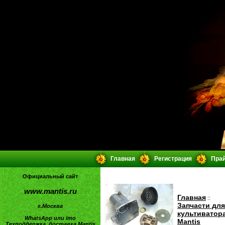
Главная
Регистрация
Прай
Официальный сайт
www.mantis.ru
Главная
::
Запчасти для
г.Москва
культиватор
WhatsApp или imo
Mantis
Техподдержка, доставка Mantis