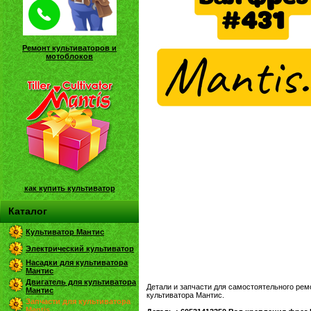
Ремонт культиваторов и
мотоблоков
как купить культиватор
Каталог
Культиватор Мантис
Электрический культиватор
Насадки для культиватора
Мантис
Двигатель для культиватора
Детали и запчасти для самостоятельного рем
Мантис
культиватора Мантис.
Запчасти для культиватора
Mantis