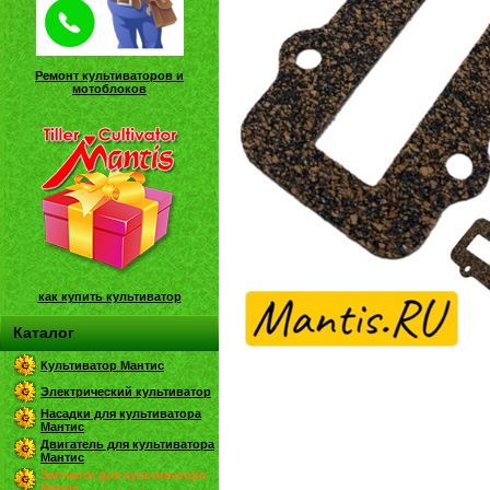
Ремонт культиваторов и
мотоблоков
как купить культиватор
Каталог
Культиватор Мантис
Электрический культиватор
Насадки для культиватора
Мантис
Двигатель для культиватора
Мантис
Запчасти для культиватора
Mantis