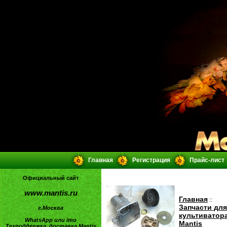
Главная
Регистрация
Прайс-лист
Официальный сайт
www.mantis.ru
Главная
::
Запчасти для
г.Москва
культиватор
WhatsApp или imo
Mantis
Техподдержка, доставка Mantis