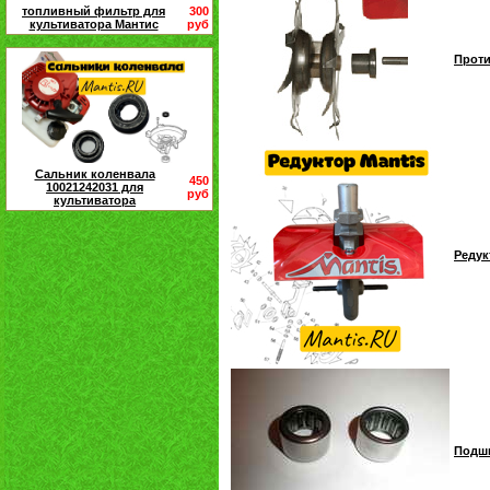
топливный фильтр для
300
культиватора Мантис
руб
Проти
Сальник коленвала
450
10021242031 для
руб
культиватора
Редук
Подши