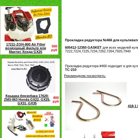
Прокладка редуктора №466 для культиват
17211-ZOH-800 Air Filter
500
605412-12350 GASKET
для всех моделей кул
воздушный фильтр для
руб
7222,7224,7225,7234,7262,7264,7920,7940
Мантис Хонда GX25
Прокладка редуктора #466 подходит и для ку
TC-210
Рекомендуем посмотреть:
Крышка бензобака 17620-
800
ZM3-063 Honda GX22, GX25,
руб
GX31, GX35
418-1