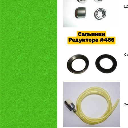
По
Са
То