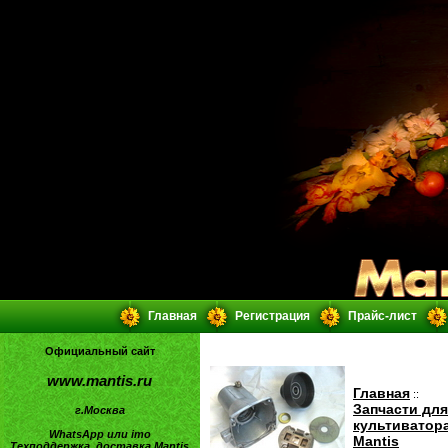
Главная
Регистрация
Прайс-лист
Официальный сайт
www.mantis.ru
Главная
::
Запчасти для
г.Москва
культиватор
WhatsApp или imo
Mantis
Техподдержка, доставка Mantis