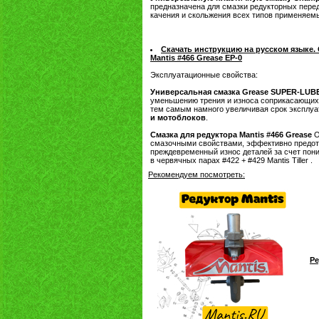
предназначена для смазки редукторных пере
качения и скольжения всех типов применяемы
Скачать инструкцию на русском языке.
Mantis #466 Grease EP-0
Эксплуатационные свойства:
Универсальная смазка Grease SUPER-LUB
уменьшению трения и износа соприкасающихс
тем самым намного увеличивая срок эксплу
и мотоблоков
.
Смазка для редуктора Mantis #466 Grease
О
смазочными свойствами, эффективно предот
преждевременный износ деталей за счет пони
в червячных парах #422 + #429 Mantis Tiller .
Рекомендуем посмотреть:
Ре