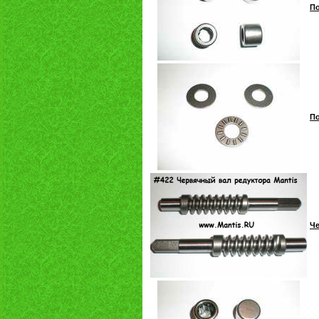
По
По
Че