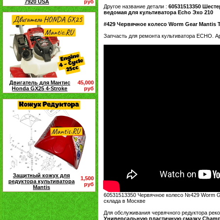
7920 USA
руб
Другое название детали :
60531513350 Шесте
ведомая для культиватора Echo Эхо 210
#429 Червячное колесо Worm Gear Mantis Ti
Запчасть для ремонта культиватора ECHO. А
Двигатель для Мантис
45,000
Honda GX25 4-Stroke
руб
Защитный кожух для
1,500
редуктора культиватора
руб
Mantis
60531513350 Червячное колесо №429 Worm G
склада в Москве
Для обслуживания червячного редуктора рек
Универсальную пластичную смазку Champ