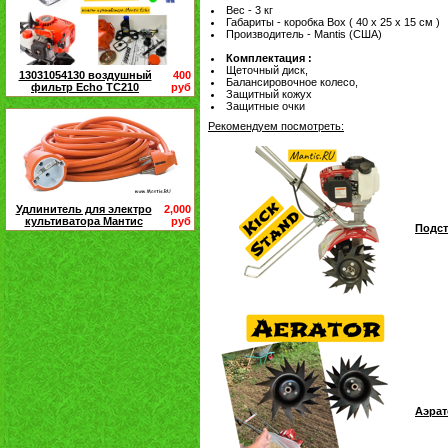
Вес - 3 кг
Габариты - коробка Box ( 40 х 25 х 15 см )
Производитель - Mantis (США)
Комплектация :
Щеточный диск,
13031054130 воздушный
400
Балансировочное колесо,
фильтр Echo TC210
руб
Защитный кожух
Защитные очки
Рекомендуем посмотреть:
Удлинитель для электро
2,000
культиватора Мантис
руб
Подст
Аэрат