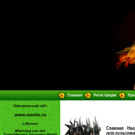
Главная
Регистрация
Пра
Официальный сайт
www.mantis.ru
г.Москва
Главная
Нас
::
WhatsApp или imo
для культив
Техподдержка, доставка Mantis