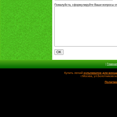
Пожалуйста, сформулируйте Ваши вопросы от
[
Главна
Купить легкий
культиватор для женщ
г.Москва, ул.Болотников
Политик