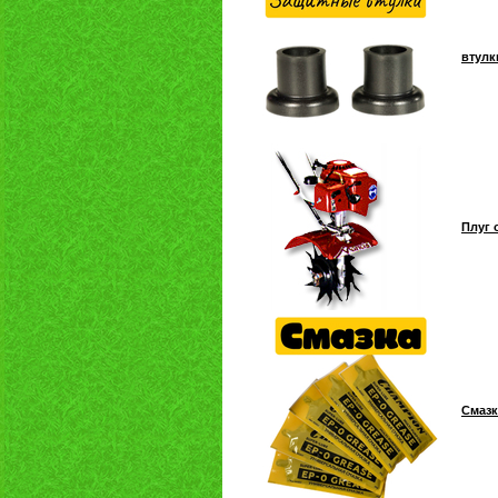
втулк
Плуг 
Смазк