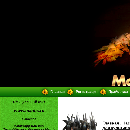
Главная
Регистрация
Прайс-лист
Официальный сайт
www.mantis.ru
г.Москва
Главная
Нас
::
WhatsApp или imo
для культив
Техподдержка, доставка Mantis