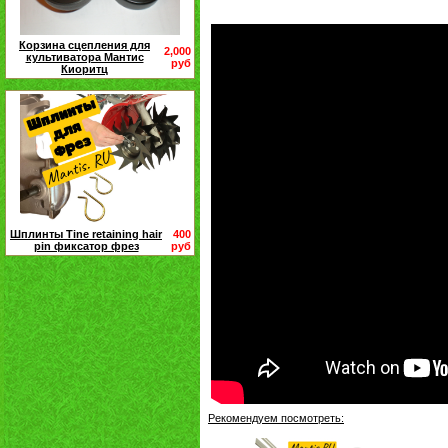
Корзина сцепления для
2,000
культиватора Мантис
руб
Киоритц
Шплинты Tine retaining hair
400
pin фиксатор фрез
руб
Рекомендуем посмотреть: