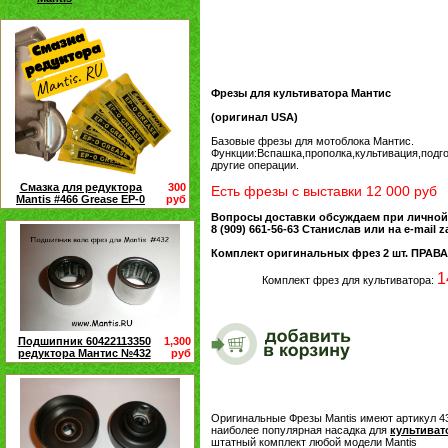
Фрезы для культиватора Мантис
(оригинал USA)
Базовые фрезы для мотоблока Мантис.
Функции:Вспашка,прополка,культивация,подго
другие операции.
Смазка для редуктора
300
Есть фрезы с выставки 12 000 руб
Mantis #466 Grease EP-0
руб
Вопросы доставки обсуждаем при личной
8 (909) 661-56-63 Станислав или на e-mail 
Комплект оригинальных фрез 2 шт. ПРА
1
Комплект фрез для культиватора:
Подшипник 60422113350
1,300
редуктора Мантис №432
руб
Оригинальные Фрезы Mantis имеют артикул 43
наиболее популярная насадка для
культиват
штатный комплект любой модели Mantis