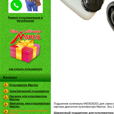
Ремонт культиваторов и
мотоблоков
как купить культиватор
Каталог
Культиватор Мантис
Электрический культиватор
Насадки для культиватора
Мантис
Двигатель для культиватора
Подшипник коленвала 9403536201 для самост
Мантис
картера двигателя культиватора Мантис Эхо 
Запчасти для культиватора
Шариковый подшипник для культиватора 
Mantis