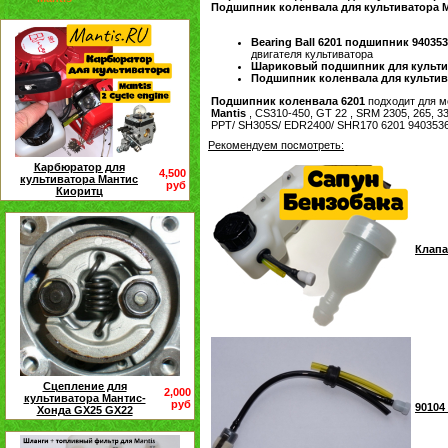
Подшипник коленвала для культиватора M
Bearing Ball 6201 подшипник 94035
двигателя культиватора
Шариковый подшипник для культив
Подшипник коленвала для культиват
Подшипник коленвала 6201
подходит для 
Mantis
, CS310-450, GT 22 , SRM 2305, 265, 3
РРТ/ SH305S/ EDR2400/ SHR170 6201 940353
Рекомендуем посмотреть:
Карбюратор для
4,500
культиватора Мантис
руб
Киоритц
Клапа
Сцепление для
2,000
культиватора Мантис-
руб
90104
Хонда GX25 GX22