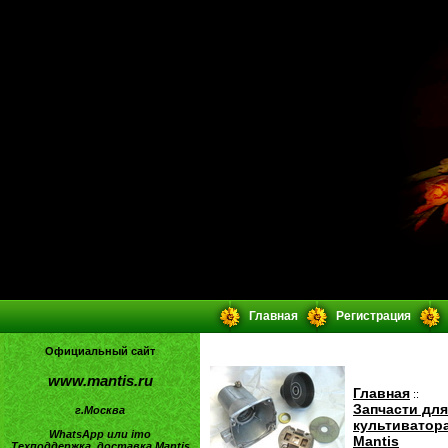
Главная
Регистрация
Официальный сайт
www.mantis.ru
Главная
::
Запчасти для
г.Москва
культиватор
WhatsApp или imo
Mantis
Техподдержка, доставка Mantis