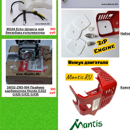
90104 Echo Шланги для
900
бензобака культиватора
руб
Набор
16032-ZM3-004 Праймер
Кожух
300
карбюратора Honda GX22
руб
GX25 GX31 GX35