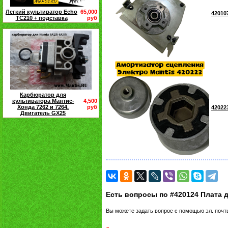
Легкий культиватор Echo
65,000
42010
TC210 + подставка
руб
Карбюратор для
культиватора Мантис-
4,500
Хонда 7262 и 7264.
руб
42022
Двигатель GX25
Есть вопросы по #420124 Плата 
Вы можете задать вопрос с помощью эл. поч