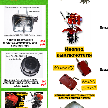
Плуг 
Корпус воздушного
800
фильтра 13030104560 для
руб
культиватора
Перек
Крышка бензобака 17620-
800
ZM3-063 Honda GX22, GX25,
руб
GX31, GX35