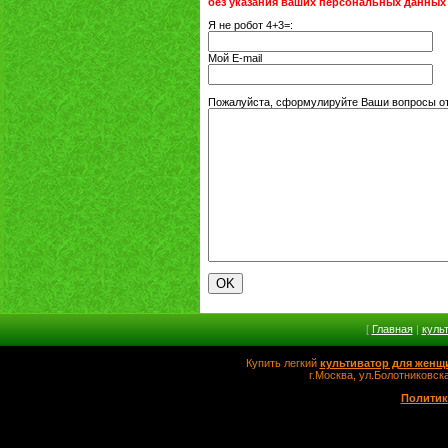
без указания ваших персональных данных
Я не робот 4+3=:
Мой E-mail
Пожалуйста, сформулируйте Ваши вопросы отн
[
Главная
|
куль
Купить легкий
культиватор для женщ
г.Москва, ул.Болотников
Политик