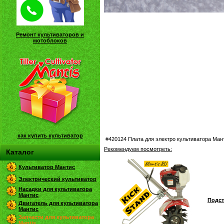
Ремонт культиваторов и
мотоблоков
как купить культиватор
#420124 Плата для электро культиватора Ман
Рекомендуем посмотреть:
Каталог
Культиватор Мантис
Электрический культиватор
Насадки для культиватора
Мантис
Подст
Двигатель для культиватора
Мантис
Запчасти для культиватора
Mantis