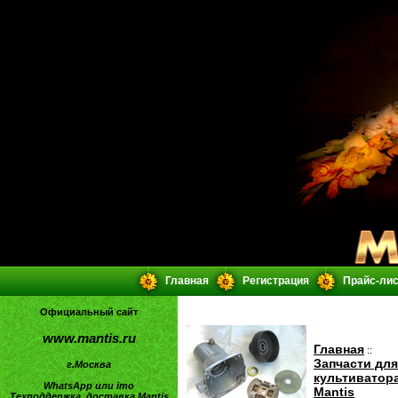
Главная
Регистрация
Прайс-ли
Официальный сайт
www.mantis.ru
Главная
::
Запчасти для
г.Москва
культиватор
WhatsApp или imo
Mantis
Техподдержка, доставка Mantis