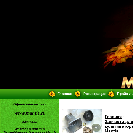
Главная
Регистрация
Прайс-л
Официальный сайт
www.mantis.ru
Главная
::
Запчасти для
г.Москва
культиватор
WhatsApp или imo
Mantis
Техподдержка, доставка Mantis