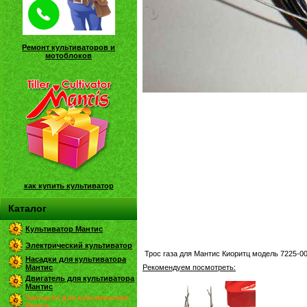
Ремонт культиваторов и
мотоблоков
как купить культиватор
Каталог
Культиватор Мантис
Электрический культиватор
Трос газа для Мантис Киоритц модель 7225-0
Насадки для культиватора
Мантис
Рекомендуем посмотреть:
Двигатель для культиватора
Мантис
Запчасти для культиватора
Mantis