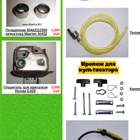
Подшипник 60422113350
1,300
Топли
редуктора Мантис №432
руб
Глушитель для двигателя
2,000
Крепе
Honda GX25
руб