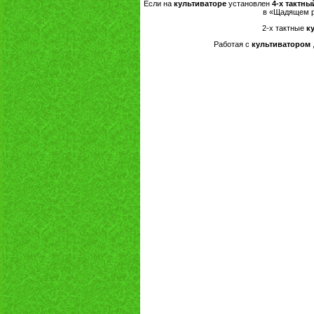
Если на
культиваторе
установлен
4-х тактны
в «Щадящем ре
2-х тактные
к
Работая с
культиватором