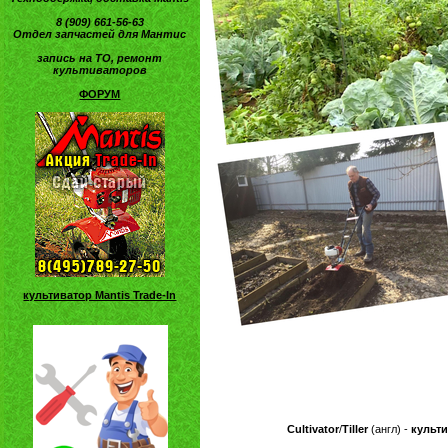
8 (909) 661-56-63
Отдел запчастей для Мантис
запись на ТО, ремонт
культиваторов
ФОРУМ
культиватор Mantis Trade-In
Cultivator
/
Tiller
(англ) -
культ