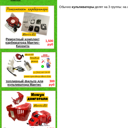
Обычно
культиваторы
делят на 3 группы: на
Ремонтный комплект
1,500
карбюратора Мантис-
руб
Киоритц
топливный фильтр для
300
культиватора Мантис
руб