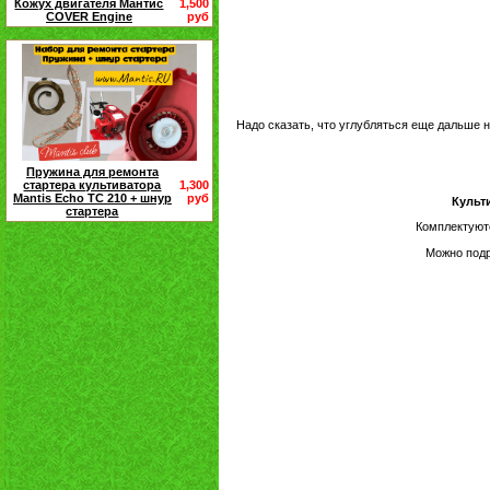
Кожух двигателя Мантис
1,500
COVER Engine
руб
Надо сказать, что углубляться еще дальше н
Пружина для ремонта
стартера культиватора
1,300
Mantis Echo TC 210 + шнур
руб
Культ
стартера
Комплектуют
Можно под