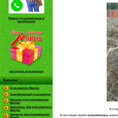
Ремонт культиваторов и
мотоблоков
как купить культиватор
Каталог
Культиватор Мантис
Электрический культиватор
Насадки для культиватора
Мантис
Двигатель для культиватора
В отл
Мантис
Запчасти для культиватора
В настоящее время
культиваторы
широко
Mantis