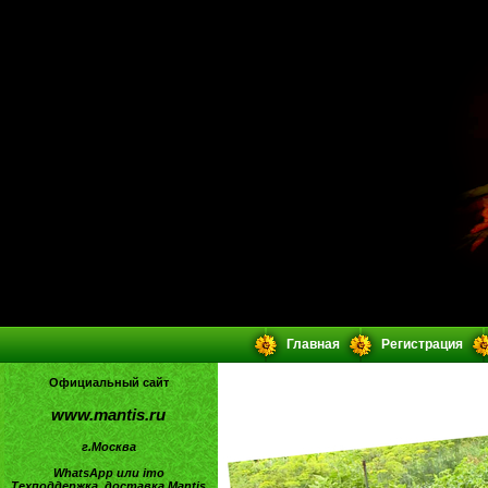
Главная
Регистрация
Официальный сайт
www.mantis.ru
г.Москва
WhatsApp или imo
Техподдержка, доставка Mantis