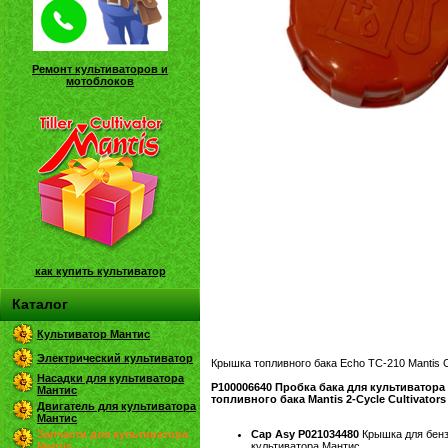
Ремонт культиваторов и
мотоблоков
как купить культиватор
Каталог
Культиватор Мантис
Электрический культиватор
Крышка топливного бака Echo TC-210 Mantis Cu
Насадки для культиватора
P100006640 Пробка бака для культиватора
Мантис
топливного бака Mantis 2-Cycle Cultivators
Двигатель для культиватора
Мантис
Запчасти для культиватора
Cap Asy P021034480
Крышка для бенз
Mantis
культиватора Мантис