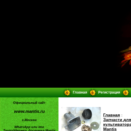
Главная
Регистрация
Официальный сайт
www.mantis.ru
Главная
::
Запчасти для
г.Москва
культиватор
WhatsApp или imo
Mantis
Техподдержка, доставка Mantis