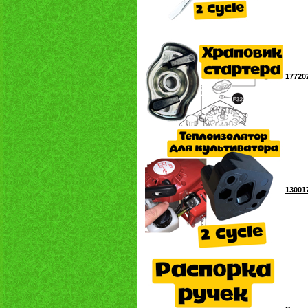
17720
13001