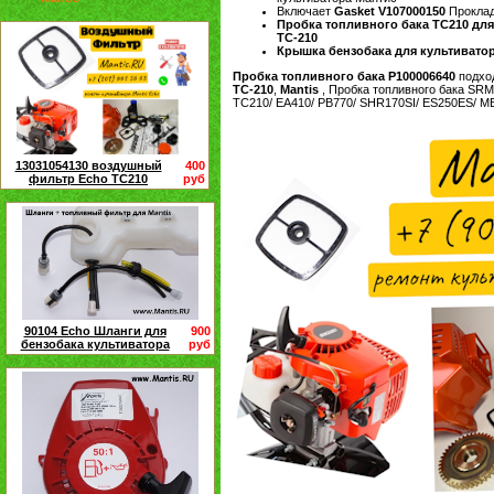
Включает
Gasket V107000150
Проклад
Пробка топливного бака TC210 для
TC-210
Крышка бензобака для культиватора
Пробка топливного бака P100006640
подхо
TC-210
,
Mantis
, Пробка топливного бака SRM2
TC210/ EA410/ PB770/ SHR170SI/ ES250ES/ M
13031054130 воздушный
400
фильтр Echo TC210
руб
90104 Echo Шланги для
900
бензобака культиватора
руб