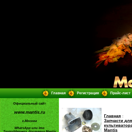
Главная
Регистрация
Прайс-лист
Официальный сайт
www.mantis.ru
Главная
::
Запчасти для
г.Москва
культиватор
WhatsApp или imo
Mantis
Техподдержка, доставка Mantis