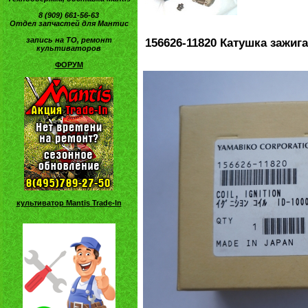
8 (909) 661-56-63
Отдел запчастей для Мантис
запись на ТО, ремонт
156626-11820 Катушка зажига
культиваторов
ФОРУМ
культиватор Mantis Trade-In