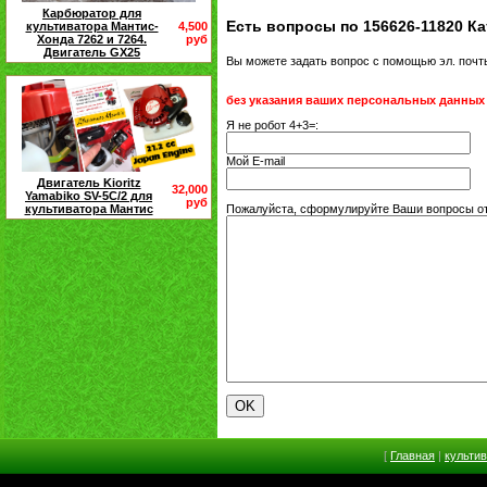
Карбюратор для
Есть вопросы по 156626-11820 Кат
культиватора Мантис-
4,500
Хонда 7262 и 7264.
руб
Двигатель GX25
Вы можете задать вопрос с помощью эл. поч
без указания ваших персональных данных
Я не робот 4+3=:
Мой E-mail
Двигатель Kioritz
32,000
Yamabiko SV-5C/2 для
руб
культиватора Мантис
Пожалуйста, сформулируйте Ваши вопросы отно
[
Главная
|
культи