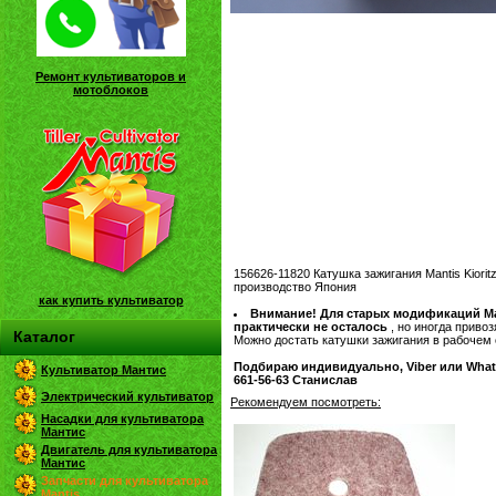
Ремонт культиваторов и
мотоблоков
156626-11820 Катушка зажигания Mantis Kiorit
производство Япония
как купить культиватор
Внимание! Для старых модификаций Ma
практически не осталось
, но иногда привоз
Каталог
Можно достать катушки зажигания в рабочем 
Подбираю индивидуально, Viber или WhatsA
Культиватор Мантис
661-56-63 Станислав
Электрический культиватор
Рекомендуем посмотреть:
Насадки для культиватора
Мантис
Двигатель для культиватора
Мантис
Запчасти для культиватора
Mantis