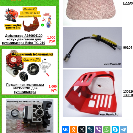
Возду
Дефлектор A160001120
1,000
кожух двигателя для
руб
культиватора Echo TC-210
90104
Подшипник коленвала
1,000
9403536201 для
руб
13032
культиватора
13031