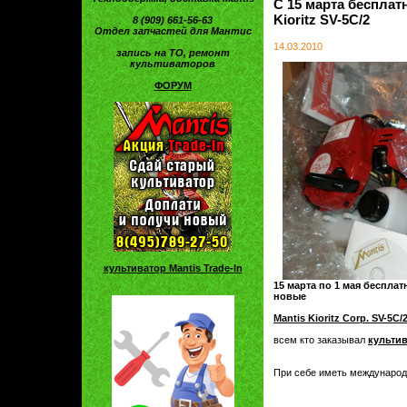
С 15 марта бесплат
Kioritz SV-5C/2
8 (909) 661-56-63
Отдел запчастей для Мантис
14.03.2010
запись на ТО, ремонт
культиваторов
ФОРУМ
культиватор Mantis Trade-In
15 марта по 1 мая бесплат
новые
Mantis Kioritz Corp. SV-5C/
всем кто заказывал
культи
При себе иметь международ