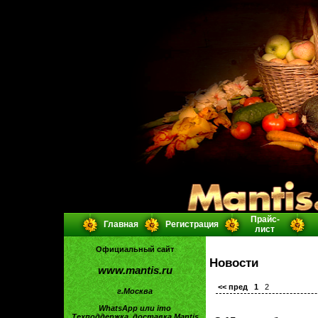
Прайс-
Главная
Регистрация
лист
Официальный сайт
Новости
www.mantis.ru
<< пред
1
2
г.Москва
WhatsApp или imo
Техподдержка, доставка Mantis