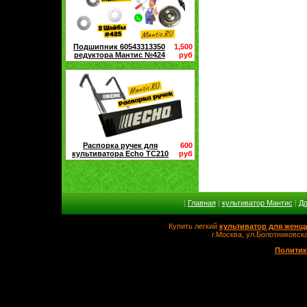
Подшипник 60543313350
1,500
редуктора Мантис №424
руб
Распорка ручек для
600
культиватора Echo TC210
руб
[
Главная
|
культиватор Мантис
|
До
Купить легкий
культиватор для женщ
г.Москва, ул.Болотников
Политик